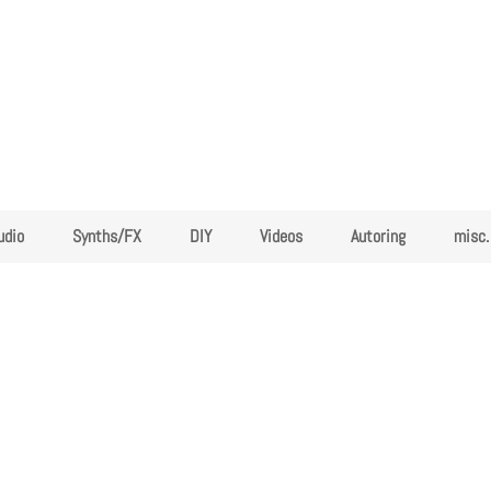
udio
Synths/FX
DIY
Videos
Autoring
misc.