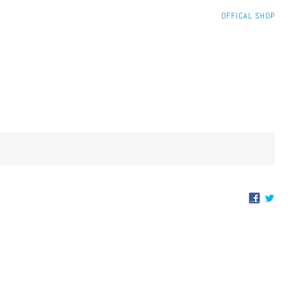
SKIP
OFFICAL SHOP
NAVIGATION
Skip
navigation