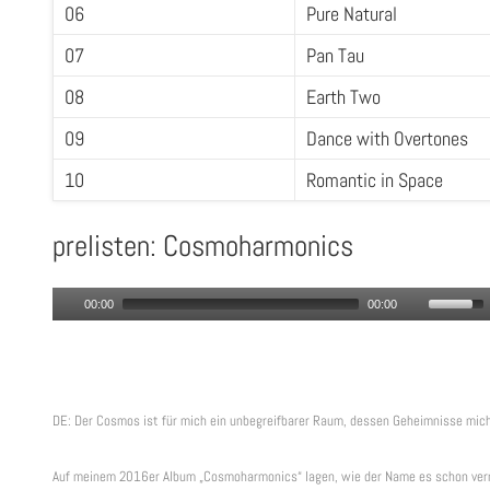
06
Pure Natural
07
Pan Tau
08
Earth Two
09
Dance with Overtones
10
Romantic in Space
prelisten: Cosmoharmonics
Audio
Use
00:00
00:00
Player
Up/Do
Arrow
keys
to
DE: Der Cosmos ist für mich ein unbegreifbarer Raum, dessen Geheimnisse mich
increa
Auf meinem 2016er Album „Cosmoharmonics“ lagen, wie der Name es schon vermu
or