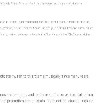
e wie Piano, Gitarre oder Streicher vertreten, die sich mit den rein
ße Rolle spielen. Nachdem ich mit der Produktion begonnen hatte, stellte ich
ke Rythmen, ein umarmender Sound und Songs, die sich sukzessive aufbauen um
cs ist meiner Meinung nach noch eine Spur dynamischer. Die Genres reichen
edicate myself to this theme musically since many years
ms are harmonic and hardly ever of an experimental nature.
the production period. Again, some natural sounds such as