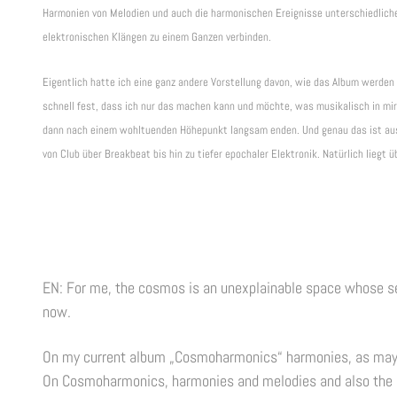
Harmonien von Melodien und auch die harmonischen Ereignisse unterschiedlicher
decrea
elektronischen Klängen zu einem Ganzen verbinden.
volume
Eigentlich hatte ich eine ganz andere Vorstellung davon, wie das Album werden s
schnell fest, dass ich nur das machen kann und möchte, was musikalisch in m
dann nach einem wohltuenden Höhepunkt langsam enden. Und genau das ist aus
von Club über Breakbeat bis hin zu tiefer epochaler Elektronik. Natürlich liegt
EN: For me, the cosmos is an unexplainable space whose sec
now.
On my current album „Cosmoharmonics“ harmonies, as may be
On Cosmoharmonics, harmonies and melodies and also the ha