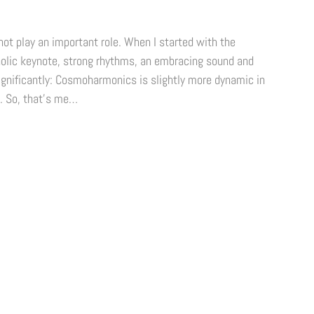
not play an important role. When I started with the
cholic keynote, strong rhythms, an embracing sound and
gnificantly: Cosmoharmonics is slightly more dynamic in
M. So, that’s me…