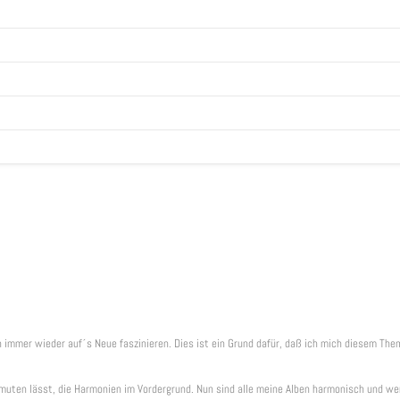
wn
 immer wieder auf´s Neue faszinieren. Dies ist ein Grund dafür, daß ich mich diesem Th
se
ten lässt, die Harmonien im Vordergrund. Nun sind alle meine Alben harmonisch und wen