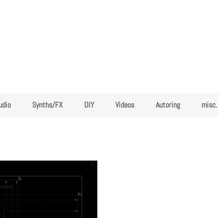
udio
Synths/FX
DIY
Videos
Autoring
misc.