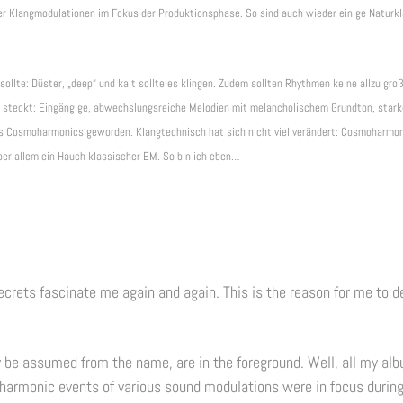
 Klangmodulationen im Fokus der Produktionsphase. So sind auch wieder einige Naturkläng
se
.
ollte: Düster, „deep“ und kalt sollte es klingen. Zudem sollten Rhythmen keine allzu gro
ir steckt: Eingängige, abwechslungsreiche Melodien mit melancholischem Grundton, star
 Cosmoharmonics geworden. Klangtechnisch hat sich nicht viel verändert: Cosmoharmoni
 über allem ein Hauch klassischer EM. So bin ich eben…
rets fascinate me again and again. This is the reason for me to d
 assumed from the name, are in the foreground. Well, all my albu
rmonic events of various sound modulations were in focus during 