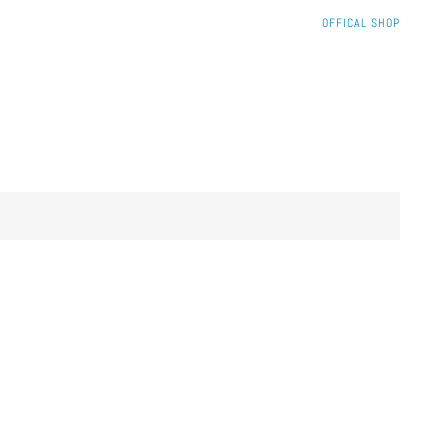
SKIP
OFFICAL SHOP
NAVIGATION
Skip
navigation