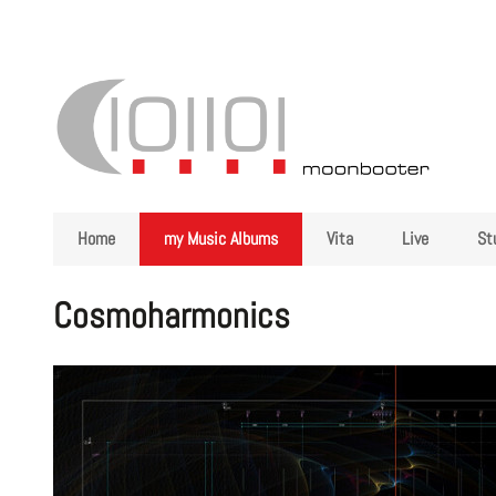
Home
my Music Albums
Vita
Live
St
Skip
Cosmoharmonics
navigation